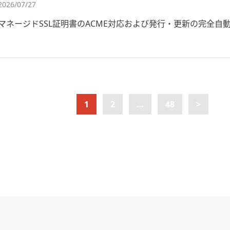
2026/07/27
マネージドSSL証明書のACME対応および発行・更新の完全自
1
2
…
48
>