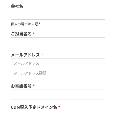
会社名
個人の場合は未記入
ご担当者名
*
メールアドレス
*
メ
ー
ル
メ
ア
ー
お電話番号
*
ド
ル
レ
ア
ス
ド
レ
ス
CDN導入予定ドメイン名
*
を
確