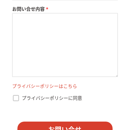
お問い合せ内容
*
C
プライバシーポリシーはこちら
D
N
プ
プライバシーポリシーに同意
導
ラ
入
イ
予
バ
定
シ
ド
ー
お問い合せ
メ