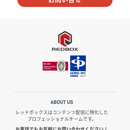
ポ
イ
リ
ン
シ
名
ー
オ
に
リ
同
ジ
意
ン
*
サ
ー
バ
ー
（
I
P
ア
ド
レ
ABOUT US
ス
ま
レッドボックスはコンテンツ配信に特化した
た
プロフェッショナルチームです。
は
ド
お電話でもお気軽にお問い合わせください！