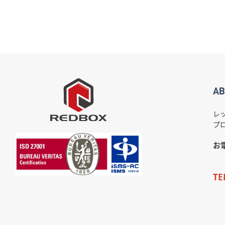
AB
レ
プ
お
TE