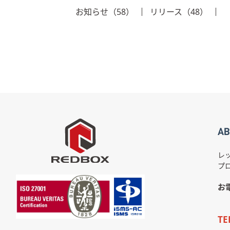
お知らせ（58）
リリース（48）
AB
レ
プ
お
TE