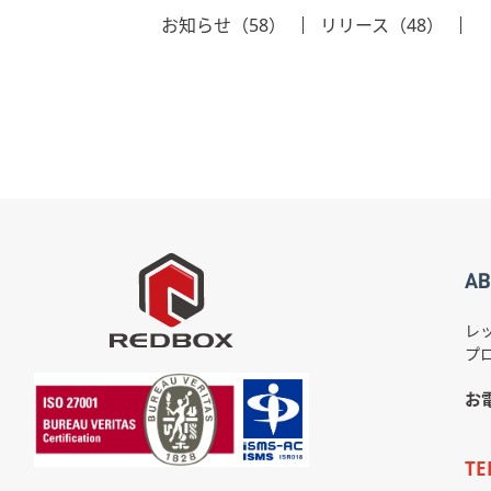
お知らせ（58）
リリース（48）
AB
レ
プ
お
TE