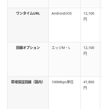
ワンタイムURL
Android/iOS
12,100
12
円
回線オプション
エッジM・L
12,100
36
円
帯域保証回線（国内）
100Mbps単位
41,800
82
円