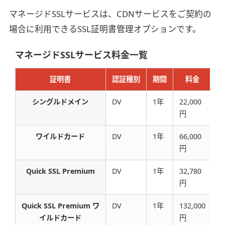
マネージドSSLサービスは、CDNサービスをご契約の
場合に利用できるSSL証明書管理オプションです。
マネージドSSLサービス料金一覧
証明書
認証種別
期間
料金
シングルドメイン
DV
1年
22,000
S
円
ワイルドカード
DV
1年
66,000
S
円
Quick SSL Premium
DV
1年
32,780
G
円
Quick SSL Premium ワ
DV
1年
132,000
G
イルドカード
円