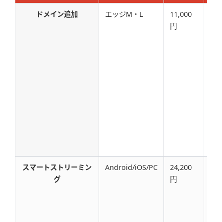
ドメイン追加
エッジM・L
11,000
11
円
スマートストリーミン
Android/iOS/PC
24,200
24
グ
円