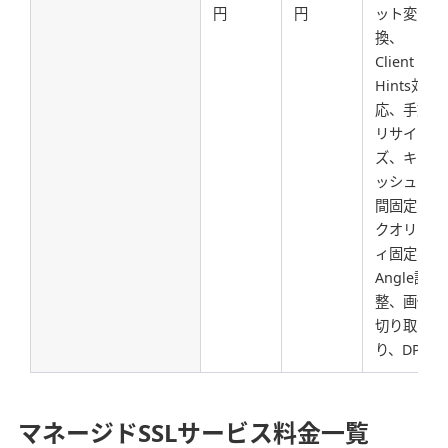
円
円
ット変
換、
Client
Hints対
応、手動
リサイ
ズ、キャ
ッシュ時
間固定、
クオリテ
ィ固定、
Angle調
整、画像
切り取
り、DPR
マネージドSSLサービス料金一覧