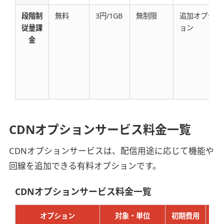
段階制
無料
3円/1GB
無制限
追加オプシ
従量課
ョン
金
CDNオプションサービス料金一覧
CDNオプションサービスは、配信用途に応じて機能や
回線を追加できる有料オプションです。
CDNオプションサービス料金一覧
オプション
対象・単位
初期費用
月