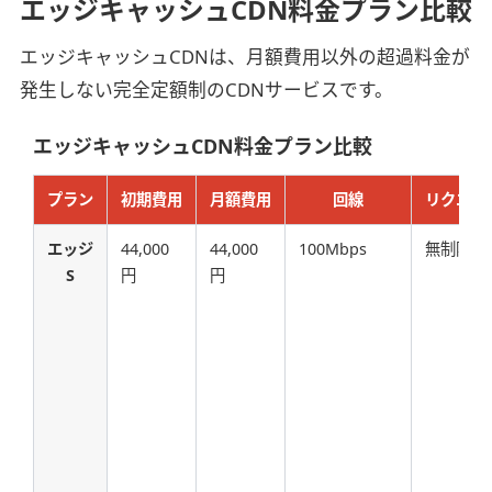
エッジキャッシュCDN料金プラン比較
エッジキャッシュCDNは、月額費用以外の超過料金が
発生しない完全定額制のCDNサービスです。
エッジキャッシュCDN料金プラン比較
プラン
初期費用
月額費用
回線
リクエス
エッジ
44,000
44,000
100Mbps
無制限
S
円
円