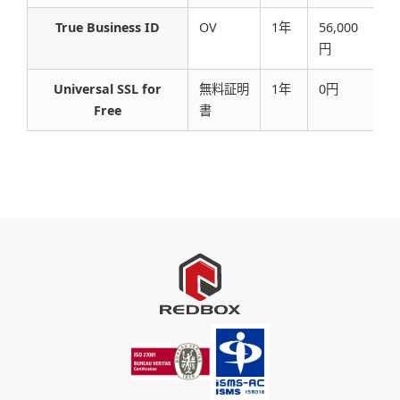
True Business ID
OV
1年
56,000
G
円
Universal SSL for
無料証明
1年
0円
C
Free
書
時