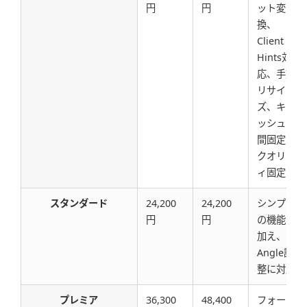
円
円
ット変
換、
Client
Hints対
応、手動
リサイ
ズ、キャ
ッシュ時
間固定、
クオリテ
ィ固定
スタンダード
24,200
24,200
シンプル
円
円
の機能に
加え、
Angle調
整に対応
プレミア
36,300
48,400
フォーマ