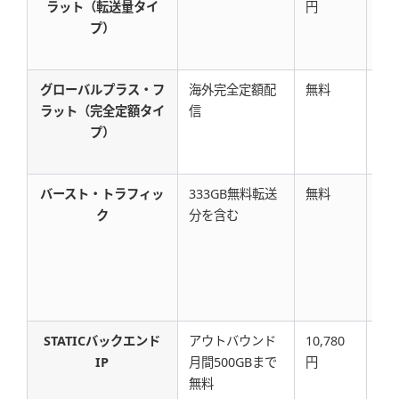
ラット（転送量タイ
円
円/
プ）
グローバルプラス・フ
海外完全定額配
無料
121
ラット（完全定額タイ
信
円
プ）
バースト・トラフィッ
333GB無料転送
無料
5,
ク
分を含む
STATICバックエンド
アウトバウンド
10,780
10
IP
月間500GBまで
円
無料