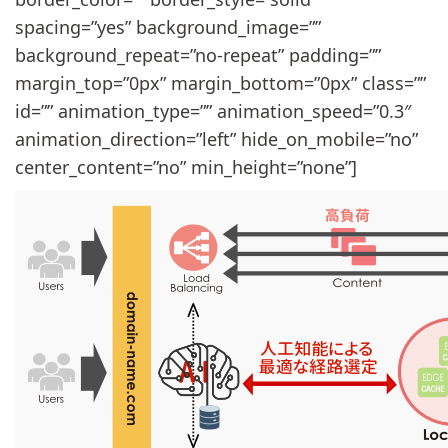
spacing=”yes” background_image=””
background_repeat=”no-repeat” padding=””
margin_top=”0px” margin_bottom=”0px” class=””
id=”” animation_type=”” animation_speed=”0.3″
animation_direction=”left” hide_on_mobile=”no”
center_content=”no” min_height=”none”]