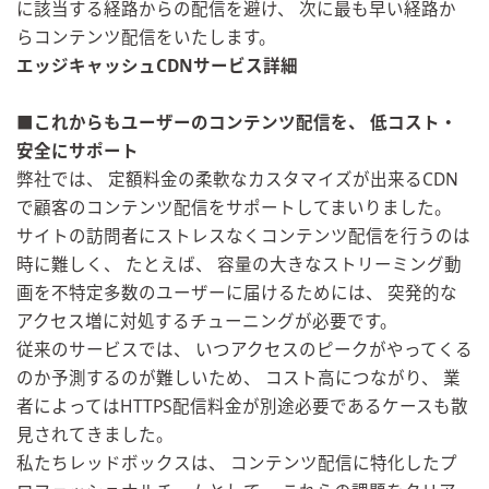
に該当する経路からの配信を避け、 次に最も早い経路か
らコンテンツ配信をいたします。
エッジキャッシュCDNサービス詳細
■これからもユーザーのコンテンツ配信を、 低コスト・
安全にサポート
弊社では、 定額料金の柔軟なカスタマイズが出来るCDN
で顧客のコンテンツ
配信をサポートしてまいりました。
サイトの訪問者にストレスなくコンテンツ配信を行うのは
時に難し
く、 たとえば、 容量の大きなストリーミング動
画を不特定多数のユーザーに届ける
ためには、 突発的な
アクセス増に対処するチューニングが必要です。
従来のサービスでは、 いつアクセスのピークがやってくる
のか予測するのが難しいため、 コスト高につながり、 業
者によってはHTTPS配信料金が別途必要であるケースも散
見
されてきました。
私たちレッドボックスは、 コンテンツ配信に特化したプ