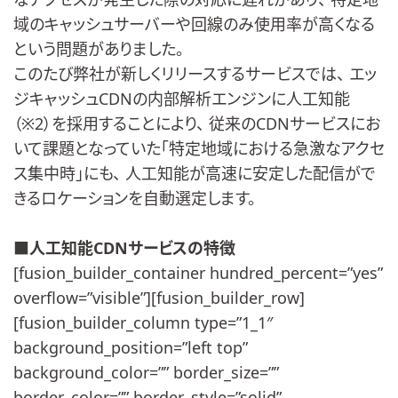
域のキャッシュサーバーや回線のみ使用率が高くなる
という
問題がありました。
このたび弊社が新しくリリースするサービスでは、 エッ
ジキャッシュCDNの内部解析エンジンに人工知能
（※2）
を採用することにより、 従来のCDNサービスにお
いて課題となっていた「
特定地域における急激なアクセ
ス集中時」にも、 人工知能が高速に安定した配信がで
きるロケーションを自動選定し
ます。
■人工知能CDNサービスの特徴
[fusion_builder_container hundred_percent=”yes”
overflow=”visible”][fusion_builder_row]
[fusion_builder_column type=”1_1″
background_position=”left top”
background_color=”” border_size=””
border_color=”” border_style=”solid”