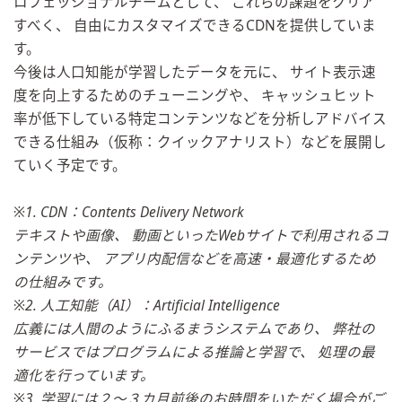
ロフェッショナルチームとして、 これらの課題をクリア
すべく、 自由にカスタマイズできるCDNを提供していま
す。
今後は人口知能が学習したデータを元に、 サイト表示速
度を向上するためのチューニングや、 キャッシュヒット
率が低下している特定コンテンツなどを分析しア
ドバイス
できる仕組み（仮称：クイックアナリスト）
などを展開し
ていく予定です。
※1. CDN：Contents Delivery Network
テキストや画像、 動画といったWebサイトで利用されるコ
ンテンツや、 アプリ内配信などを高速・最適化するため
の仕組みです。
※2. 人工知能（AI）：Artificial Intelligence
広義には人間のようにふるまうシステムであり、 弊社の
サービスではプログラムによる推論と学習で、 処理の最
適化を行っています。
※3. 学習には２～３カ月前後のお時間をいただく場合がご