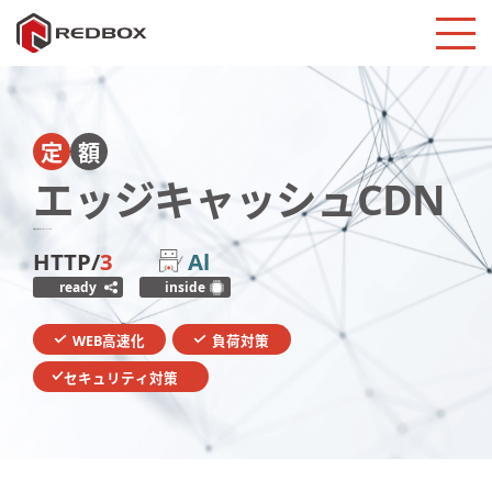
定
額
エッジキャッシュCDN
拡張性に優れたオーダーメイドCDN
HTTP/
3
Al
ready
inside
WEB高速化
負荷対策
セキュリティ対策