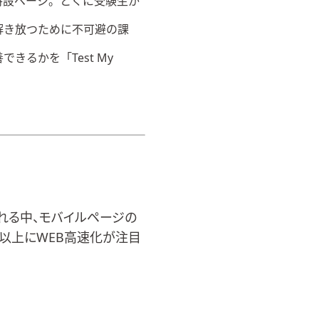
特設ページ
。とくに受験生か
解き放つために不可避の課
善できるかを「
Test My
される中、モバイルページの
で以上にWEB高速化が注目