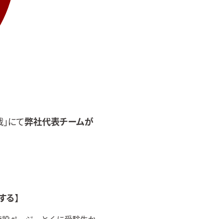
戦
」にて
弊社代表チームが
する
】