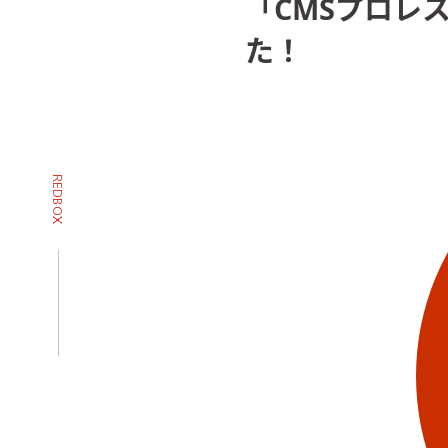
「CMSプロレ
た！