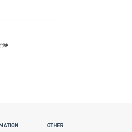
開始
MATION
OTHER